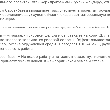
льного проекта «Туған жер» программы «Рухани жаңғыру», отм
м Сарсенбаева выращивает рис, участвует в проектах госуда
 и озеленение двух аулов области, оказывает материальную
ионерам.
о капитальный ремонт на рисзаводе, не работающем более 10 
ов — утилизация рисовой шелухи и отправка ее на корм. Для 
тво твердого топлива из рисовой соломы. Эффект ожидается
ливо, охрана окружающей среды. Благодаря ТОО «Абай –Даул
еперь есть работа.
рсенбаев. – Но ведем работу и по животноводству, пчеловодс
е принесут пользу нашей Кызылординской земле и стране.