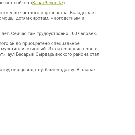
ечает собкор «
КазахЗерно.kz
».
рственно-частного партнерства. Вкладывает
 помощь детям-сиротам, многодетным и
лет. Сейчас там трудоустроено 100 человек.
этого было приобретено специальное
 мультипликативный. Это и создание новых
ет» аул Бесарык Сырдарьинского района стал
тву, овощеводству, бахчеводству. В планах