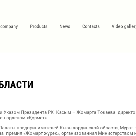
 company
Products
News
Contacts
Video galler
ОБЛАСТИ
ти Указом Президента РК Касым – Жомарта Токаева директо
ен орденом «Құрмет».
Палаты предпринимателей Кызылординской области, Мурат С
ена премия «Жомарт жүрек», организованная Министерством 